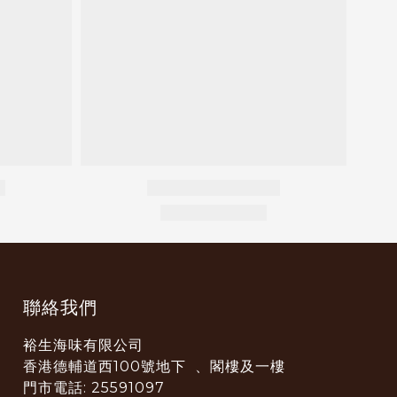
聯絡我們
裕生海味有限公司
香港德輔道西100號地下 、閣樓及一樓
門市電話: 25591097