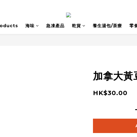
roducts
海味
急凍產品
乾貨
養生湯包/茶療
零
加拿大黃
HK$30.00