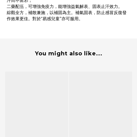
汗而不留邪；
二藥配伍，可增強免疫力，能增強益氣解表、固表止汗效力。
綜觀全方，補散兼施，以補固為主。補氣固表，防止感冒反復發
作效果更佳。對於“易感兒童”亦可服用。
You might also like...