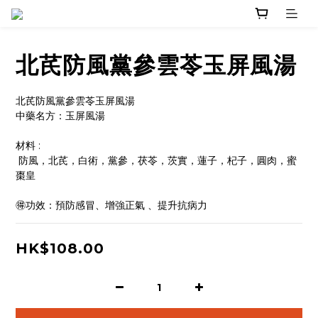
北芪防風黨參雲苓玉屏風湯
北芪防風黨參雲苓玉屏風湯
中藥名方：玉屏風湯 
材料 :
 防風，北芪，白術，黨參，茯苓，茨實，蓮子，杞子，圓肉，蜜
棗皇
🉐功效：預防感冒、增強正氣 、提升抗病力
HK$108.00