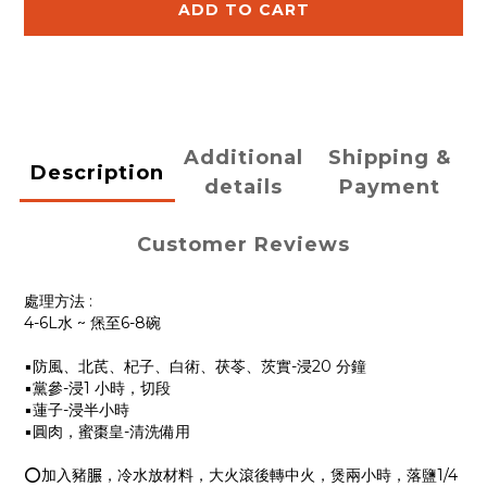
ADD TO CART
Additional
Shipping &
Description
details
Payment
Customer Reviews
處理方法 :
4-6L水 ~ 㷛至6-8碗
▪️防風、北芪、杞子、白術、茯苓、茨實-浸20 分鐘
▪️黨參-浸1 小時，切段
▪️蓮子-浸半小時
▪️圓肉，蜜棗皇-清洗備用
⭕️加入豬𦟌，冷水放材料，大火滾後轉中火，煲兩小時，落鹽1/4