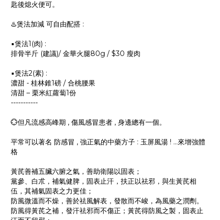
匙後熄火便可。
♨️煲法加減 可自由配搭 :
▪️煲法1(肉) :
排骨半斤 (建議)/ 金華火腿80g / $30 瘦肉
▪️煲法2(素) :
濃甜 - 桂林錐1磅 / 合桃腰果
清甜 – 栗米紅蘿蔔1份
-----------
💮但凡流感高峰期 , 傷風感冒患者 , 身邊總有一個。
平常可以著名 防感冒 , 強正氣的中藥方子 : 玉屏風湯 ! ...來增強體
格
黃芪善補五臟六腑之氣，善助衛陽以固表；
黨參、白朮，補氣健脾，固表止汗，扶正以祛邪，與生黃芪相
伍，其補氣固表之力更佳；
防風微溫而不燥，善於祛風解表，發散而不峻，為風藥之潤劑。
防風得黃芪之補，發汗祛邪而不傷正；黃芪得防風之製，固表止