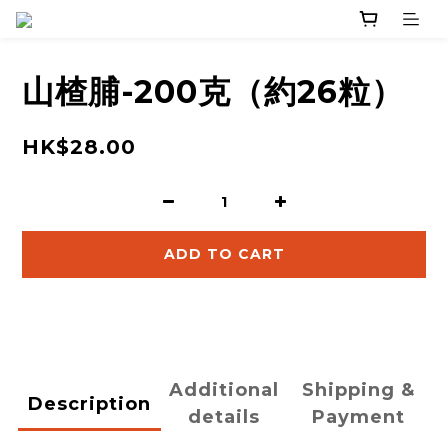
山楂脯-200克（約26粒）
HK$28.00
ADD TO CART
Additional
Shipping &
Description
details
Payment