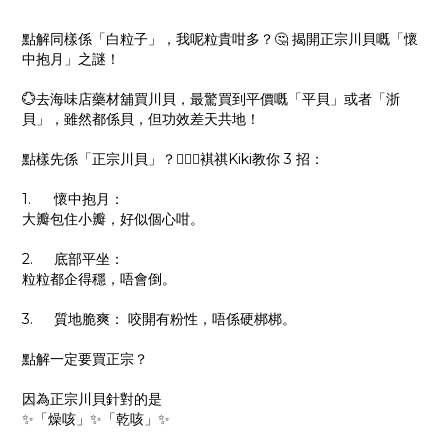
點解同樣係「白粒子」，我呢粒貴咁多？🤔 揭開正宗川貝嘅「懷
中抱月」之謎！
💮去海味店藥材舖買川貝，最驚買到平價嘅「平貝」或者「浙
貝」，雖然都係貝，但功效差天共地！
點樣先係「正宗川貝」？👱🏻‍♀️褀祺Kiki教你 3 招：
1.
懷中抱月：
大瓣包住小瓣，好似個心咁。
2.
底部平坐：
粒粒都企得穩，唔會倒。
3.
質地脆爽： 咬開有粉性，唔係硬梆梆。
點解一定要買正宗？
因為正宗川貝針對的是
✨「燥咳」✨「乾咳」✨