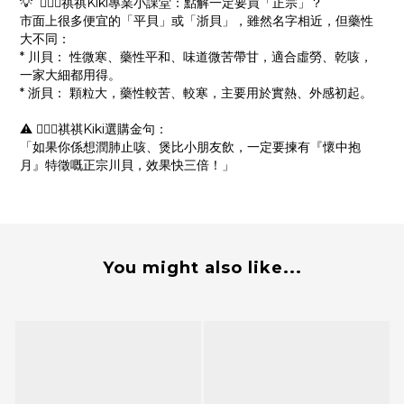
💡 👱🏻‍♀️祺祺Kiki專業小課堂：點解一定要買「正宗」？
市面上很多便宜的「平貝」或「浙貝」，雖然名字相近，但藥性
大不同：
* 川貝： 性微寒、藥性平和、味道微苦帶甘，適合虛勞、乾咳，
一家大細都用得。
* 浙貝： 顆粒大，藥性較苦、較寒，主要用於實熱、外感初起。
⚠️ 👱🏻‍♀️祺祺Kiki選購金句：
「如果你係想潤肺止咳、煲比小朋友飲，一定要揀有『懷中抱
月』特徵嘅正宗川貝，效果快三倍！」
You might also like...