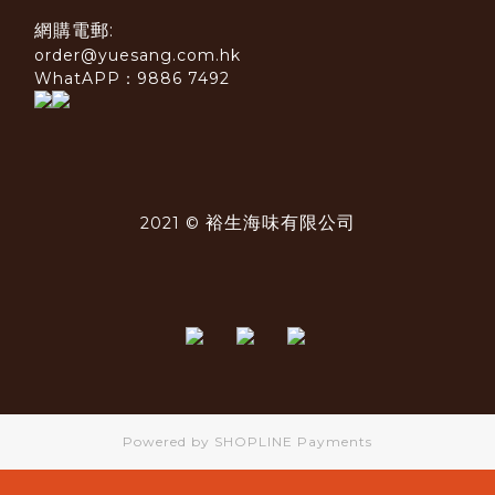
網購電郵:
order@yuesang.com.hk
WhatAPP：9886 7492
裕生海味有限公司
2021 ©
Powered by
SHOPLINE Payments