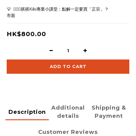
💡  👱🏻‍♀️祺祺Kiki專業小課堂：點解一定要買「正宗」？
市面
HK$800.00
ADD TO CART
Additional
Shipping &
Description
details
Payment
Customer Reviews