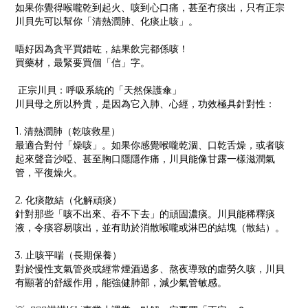
如果你覺得喉嚨乾到起火、咳到心口痛，甚至冇痰出，只有正宗
川貝先可以幫你「清熱潤肺、化痰止咳」。
唔好因為貪平買錯咗，結果飲完都係咳！
買藥材，最緊要買個「信」字。
正宗川貝：呼吸系統的「天然保護傘」
川貝母之所以矜貴，是因為它入肺、心經，功效極具針對性：
1. 清熱潤肺（乾咳救星）
最適合對付「燥咳」。如果你感覺喉嚨乾涸、口乾舌燥，或者咳
起來聲音沙啞、甚至胸口隱隱作痛，川貝能像甘露一樣滋潤氣
管，平復燥火。
2. 化痰散結（化解頑痰）
針對那些「咳不出來、吞不下去」的頑固濃痰。川貝能稀釋痰
液，令痰容易咳出，並有助於消散喉嚨或淋巴的結塊（散結）。
3. 止咳平喘（長期保養）
對於慢性支氣管炎或經常煙酒過多、熬夜導致的虛勞久咳，川貝
有顯著的舒緩作用，能強健肺部，減少氣管敏感。