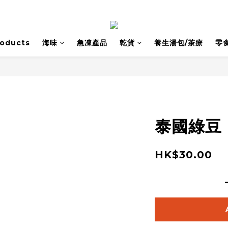
roducts
海味
急凍產品
乾貨
養生湯包/茶療
零
泰國綠豆
HK$30.00