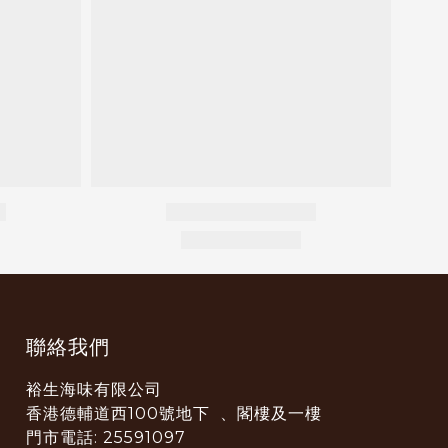
聯絡我們
裕生海味有限公司
香港德輔道西100號地下 、閣樓及一樓
門市電話: 25591097