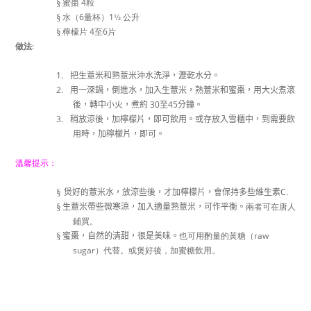
4
§
蜜棗
粒
6
1
§
水（
量杯）
½
公升
4
6
§
檸檬片
至
片
:
做法
1.
把生薏米和熟薏米沖水洗淨，瀝乾水分。
2.
用一深鍋，倒進水，加入生薏米，熟薏米和蜜棗，用大火煮滾
30
45
後，轉中小火，煮約
至
分鐘。
3.
稍放涼後，加檸檬片，即可飲用。或存放入雪櫃中，到需要飲
用時，加檸檬片，即可。
溫馨提示：
C.
§
煲好的薏米水，放涼些後，才加檸檬片，會保持多些維生素
§
生薏米帶些微寒涼，加入適量熟薏米，可作平衡。
兩者可在唐人
鋪買。
raw
§
蜜棗，自然的清甜，很是美味。
也可用酌量的黃糖（
sugar
）代替。或煲好後，加蜜糖飲用。