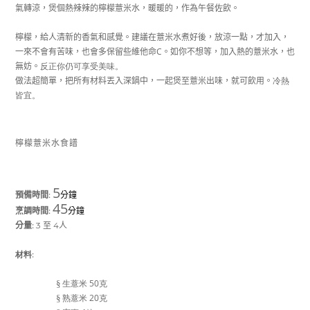
氣轉涼，煲個熱辣辣的檸檬薏米水，暖暖的，作為午餐佐飲。
檸檬，給人清新的香氣和感覺。建議在薏米水煮好後，放涼一點，才加入，
C
一來不會有苦味，也會多保留些維他命
。如你不想等，加入熱的薏米水，也
無妨。
反正你仍可享受美味。
做法超簡單，把所有材料丟入深鍋中，一起煲至薏米出味，就可飲用。
冷熱
皆宜。
檸檬薏米水食譜
5
:
預備時間
分鐘
45
:
烹調時間
分鐘
:
分量
3
至
4
人
:
材料
50
§
生薏米
克
20
§
熟薏米
克