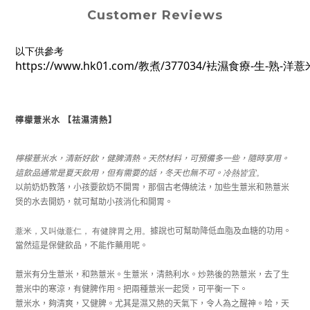
Customer Reviews
以下供參考
https://www.hk01.com/教煮/377034/袪濕食療-生-熟-
檸檬薏米水
【祛濕清熱】
檸檬薏米水，清新好飲，健脾清熱。天然材料，可預備多一些，隨時享用。
這飲品通常是夏天飲用，但有需要的話，冬天也無不可。
冷熱皆宜。
以前奶奶教落，小孩要飲奶不開胃，那個古老傳統法，加些生薏米和熟薏米
煲的水去開奶，就可幫助小孩消化和開胃。
薏米，又叫做薏仁，
有健脾胃之用。
據說也可幫助降低血脂及血糖的功用。
當然這是保健飲品，不能作藥用呢。
薏米有分生薏米，和熟薏米。生薏米，清熱利水。炒熟後的熟薏米，去了生
薏米中的寒涼，有健脾作用。
把兩種薏米一起煲，可平衡一下。
薏米水，夠清爽，又健脾。尤其是濕又熱的天氣下，令人為之醒神。哈，天