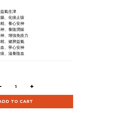
、益氣生津
清腸、化痰止咳
固精、養心安神
安神、養陰潤燥
安神、增強免疫力
澀精、健脾益氨
養血、寧心安神
除痰、滋養陰血
ADD TO CART