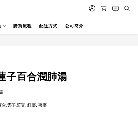
食
購買流程
配送方式
公司簡介
蓮子百合潤肺湯
湯
百合,雲苓,茨實, 紅棗, 蜜棗