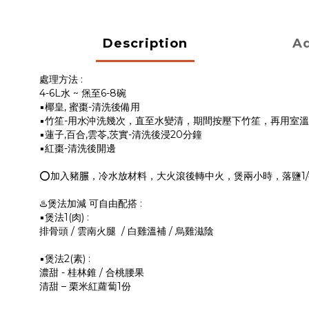
Description
Ad
處理方法 :
4-6L水 ~ 㷛至6-8碗
▪️椰皇, 蜜棗-清洗後備用
▪️竹笙-用水沖洗幾次，直至水變清，期間按壓下竹笙，再用室溫水
▪️蓮子,百合,雲苓,茨實-清洗後浸20分鐘
▪️紅棗-清洗後開邊
⭕️加入豬𦟌，冷水放材料，大火滾後轉中火，煲兩小時，落鹽1
♨️煲法加減 可自由配搭 :
▪️煲法1(肉) :
排骨頭 / 雲南火腿 / 白雞溫補 / 烏雞滋陰
▪️煲法2(素) :
濃甜 - 桂林錐 / 合桃腰果
清甜 – 栗米紅蘿蔔1份