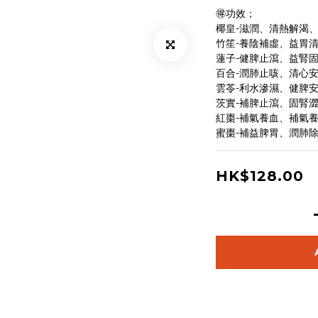
🉐功效；
椰皇-滋潤、清熱解渴
竹笙-養陰補虛、益胃
蓮子-健脾止瀉、益腎
百合-潤肺止咳、清心
雲苓-利水滲濕、健脾
茨實-補脾止瀉、固腎
紅棗-補氣養血、補氣
蜜棗-補益脾胃、潤肺
HK$128.00