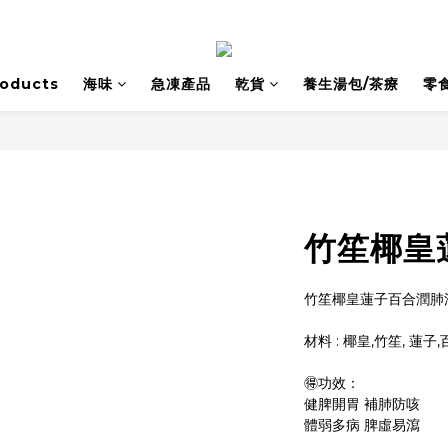
roducts
海味
急凍產品
乾貨
養生湯包/茶療
零
竹笙椰皇
竹笙椰皇蓮子百合潤肺
材料 : 椰皇,竹笙, 蓮子,
🉐功效：
健脾開胃 補肺防咳
體弱多病 脾虛易瀉