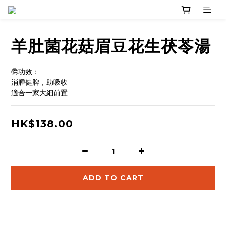
羊肚菌花菇眉豆花生茯苓湯
🉐功效：
消腫健脾，助吸收 
適合一家大細前置
HK$138.00
ADD TO CART