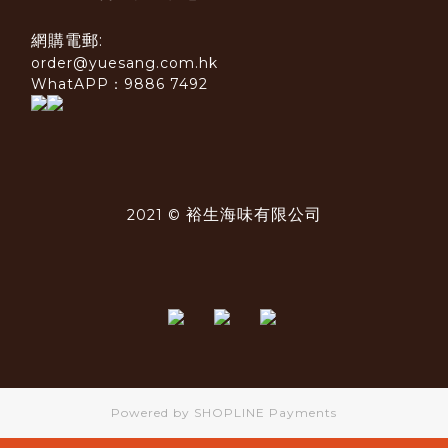
網購電郵:
order@yuesang.com.hk
WhatAPP：9886 7492
裕生海味有限公司
2021 ©
Powered by
SHOPLINE Payments