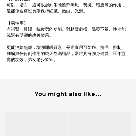
可以、增白，還可以起到消除臉部黑斑、黃斑、暗瘡等的作用，
還能使皮膚斑長期保持細膩、嫩白、光滑。
【男性用】
有補腎、壯陽、抗疲勞的功能。對精腎虧損、陽萎不舉、性功能
減退有明顯的改善效果。
更能消除焦慮，增強睡眠質素，長期食用可防癌、抗癌、抑制、
腫瘤無任何副作用的純天然滋補品，常吃具有強身健體、延年益
壽的功效，男女老少皆宜。
You might also like...