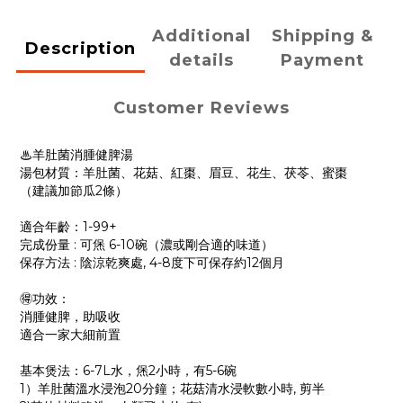
Additional
Shipping &
Description
details
Payment
Customer Reviews
♨羊肚菌消腫健脾湯
湯包材質：羊肚菌、花菇、紅棗、眉豆、花生、茯苓、蜜棗
（建議加節瓜2條）
適合年齡：1-99+
完成份量 : 可㷛 6-10碗（濃或剛合適的味道）
保存方法 : 陰涼乾爽處, 4-8度下可保存約12個月
🉐功效：
消腫健脾，助吸收
適合一家大細前置
基本煲法：6-7L水，㷛2小時，有5-6碗
1）羊肚菌溫水浸泡20分鐘；花菇清水浸軟數小時, 剪半