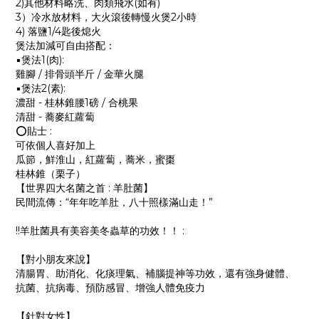
2)其他材料略洗、肉類飛水(如有)
3）冷水放材料，大火滾後轉慢火煲2小時
4) 落鹽1/4匙後熄火
煲法加減可自由搭配：
▪煲法1(肉):
雞腳 / 排骨頭半斤 / 金華火腿
▪煲法2(素):
濃甜 - 桂林錐腰1磅 / 合桃果
清甜 - 蕎麥紅蘿蔔
⭕貼士 :
可依個人喜好加上
瓜節，鮮淮山，紅蘿蔔，蕎米，蜜棗
桂林錐（栗子）
【世界四大名菌之首 : 羊肚菌】
民間流傳：“年年吃羊肚，八十照樣滿山走！”
!!羊肚菌具有美容美冬蟲草的功效！！ :
【對小朋友來說】
清腸胃、助消化、化痰理氣、補腦提神等功效，還有強身健體、
抗菌、抗病毒、預防感冒、增強人體免疫力
【針對女性】