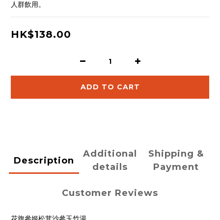
人群飲用。
HK$138.00
ADD TO CART
Additional
Shipping &
Description
details
Payment
Customer Reviews
花旗參姬松茸沙參玉竹湯