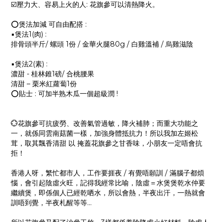
☑️壓力大、容易上火的人: 花旗參可以清熱降火。
⭕️煲法加減 可自由配搭 :
▪️煲法1(肉) :
排骨頭半斤/ 螺頭 1份 / 金華火腿80g / 白雞溫補 / 烏雞滋陰
▪️煲法2(素) :
濃甜 - 桂林錐1磅/ 合桃腰果
清甜 – 栗米紅蘿蔔1份
⭕️貼士 : 可加半熟木瓜一個超級潤 !
💮花旗參可抗疲勞、改善氣管過敏，降火補肺；而重大功能之
一，就係同雲南菇菌一樣，加強身體抵抗力！所以我加左姬松
茸，取其飄香清甜 以 掩蓋花旗參之甘香味，小朋友一定唔會抗
拒！
香港人呀，繁忙都市人，工作要捱夜 / 有覺唔願訓 / 滿腦子都煩
惱，會引起陰虛火旺，記得我經常比喻，陰虛＝水煲煲乾水仲要
繼續煲，即係個人已經乾哂水，所以會熱，半夜出汗，一熱就會
訓唔到覺，半夜札醒等等...