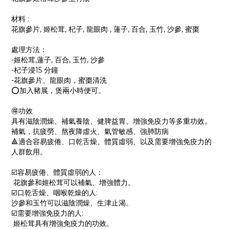
材料 :
花旗參片, 姬松茸, 杞子, 龍眼肉 , 蓮子, 百合, 玉竹, 沙參, 蜜棗
處理方法：
-姬松茸,蓮子, 百合, 玉竹, 沙參
-杞子浸15 分鐘
-花旗參片、龍眼肉，蜜棗清洗
⭕️加入豬展，煲兩小時便可。
🉐功效
具有滋陰潤燥、補氣養陰、健脾益胃、增強免疫力等多重功效。
補氣，抗疲勞、熬夜降虛火、氣管敏感、強肺防病
🔺適合容易疲倦、口乾舌燥、體質虛弱、以及需要增強免疫力的
人群飲用。
☑️容易疲倦、體質虛弱的人：
花旗參和姬松茸可以補氣、增強體力。
☑️口乾舌燥、咽喉乾燥的人:
沙參和玉竹可以滋陰潤燥、生津止渴。
☑️需要增強免疫力的人:
姬松茸具有增強免疫力的功效。