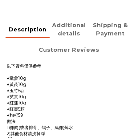
Additional
Shipping &
Description
details
Payment
Customer Reviews
以下資料僅供參考
√黨參10g
√黃芪10g
√玉竹6g
√芡實10g
√紅蓮10g
√紅棗5顆
√枸杞59
做法:
1)雞肉(或者排骨、鴿子、烏雞)焯水
2)其他食材清洗幹凈