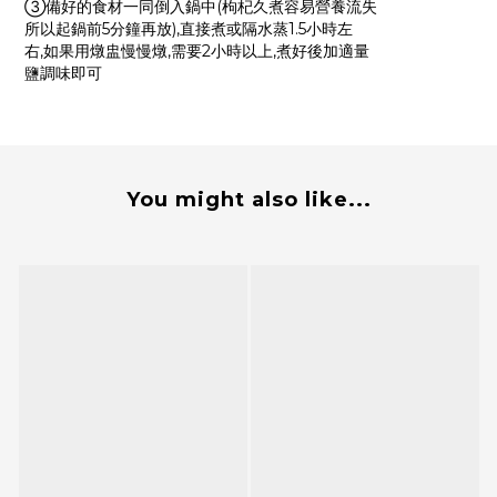
③備好的食材一同倒入鍋中(枸杞久煮容易營養流失
所以起鍋前5分鐘再放),直接煮或隔水蒸1.5小時左
右,如果用燉盅慢慢燉,需要2小時以上,煮好後加適量
鹽調味即可
You might also like...