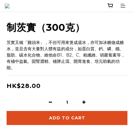
制茨實（300克）
茨實又稱「雞頭米」，不但可用來煲成湯水，亦可加冰糖做成糖
水，並且含有大量對人體有益的成分，如蛋白質、鈣、磷、鐵、
脂肪、碳水化合物、維他命B1、B2、C、粗纖維、胡蘿蔔素等，
有補中益氣、固腎澀精、補脾止瀉、開胃進食、培元助氣的功
能。
HK$28.00
ADD TO CART