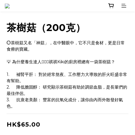
茶樹菇（200克）
💮茶樹菇又名「神菇」，在中醫眼中，它不只是食材，更是日常
食療的寶藏。
💡 為什麼養生達人👱🏻‍♀️祺祺Kiki的廚房裡總有一袋茶樹菇？
1.	補腎平肝： 對於經常熬夜、工作壓力大導致的肝火旺盛非常
有幫助。
2.	降低膽固醇： 研究顯示茶樹菇有助於調節血脂，是長輩們的
最佳伴侶。
3.	抗衰老美顏： 豐富的抗氧化成分，讓你由內而外散發好氣
色。
HK$65.00