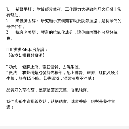
1.
補腎平肝： 對於經常熬夜、工作壓力大導致的肝火旺盛非常
有幫助。
2.
降低膽固醇： 研究顯示茶樹菇有助於調節血脂，是長輩們的
最佳伴侶。
3.
抗衰老美顏： 豐富的抗氧化成分，讓你由內而外散發好氣
色。
👱🏻‍♀️祺祺Kiki私房菜譜：
【茶樹菇排骨雞腳湯】
* 功效： 健脾止瀉、強筋健骨、去濕消腫。
* 做法： 將茶樹菇泡發剪去根部，配上排骨、雞腳、紅棗及幾片
生薑，熬煮1.5小時。菇香四溢，湯頭清甜不油膩！
品質好的茶樹菇，應該是菌蓋完整、香氣純淨。
我們店裕生這批茶樹菇，菇柄結實、味道香醇，絕對是養生首
選！