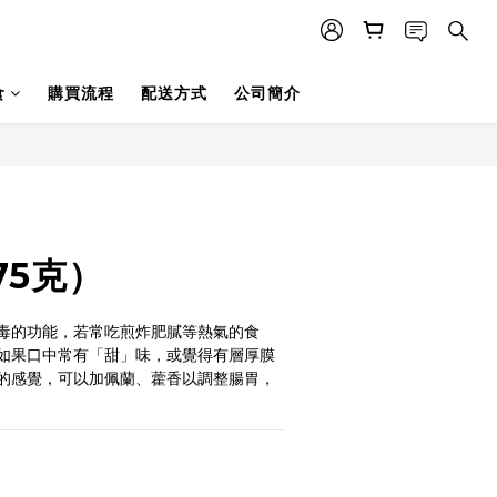
食
購買流程
配送方式
公司簡介
75克）
毒的功能，若常吃煎炸肥膩等熱氣的食
如果口中常有「甜」味，或覺得有層厚膜
的感覺，可以加佩蘭、藿香以調整腸胃，