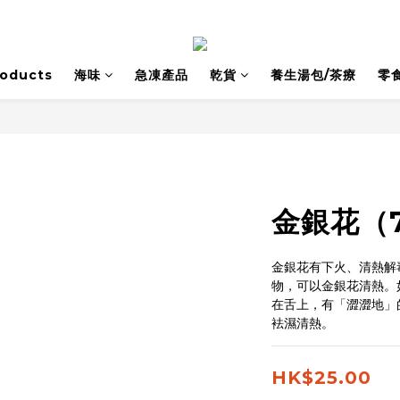
roducts
海味
急凍產品
乾貨
養生湯包/茶療
零
金銀花（
金銀花有下火、清熱解
物，可以金銀花清熱。
在舌上，有「澀澀地」
袪濕清熱。
HK$25.00