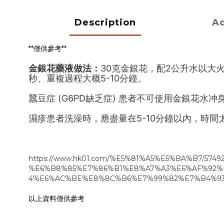
Description
Ad
**僅供參考**
金銀花藥液做法：
30克金銀花，配2公升水以大
秒、重複過程大概5-10分鐘。
蠶豆症 (G6PD缺乏症) 患者不可使用金銀花
濕疹患者洗澡時，應盡量在5-10分鐘以內，時
https://www.hk01.com/%E5%81%A5%E5%BA%B7/5
%E6%B8%85%E7%86%B1%E8%A7%A3%E6%AF%92%
4%E6%AC%BE%E8%8C%B6%E7%99%82%E7%B4%93
以上資料僅供參考