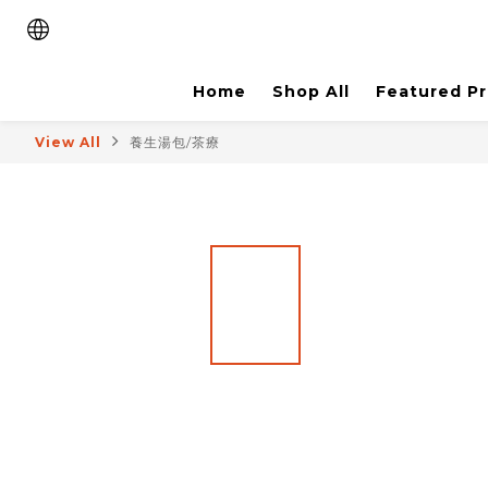
Home
Shop All
Featured P
View All
養生湯包/茶療