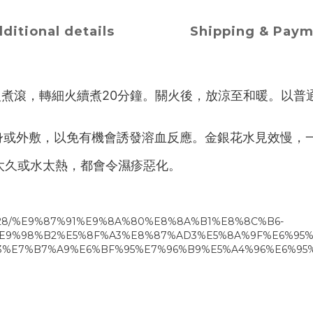
ditional details
Shipping & Pay
火煮滾，轉細火續煮20分鐘。關火後，放涼至和暖。以普
水冲身或外敷，以免有機會誘發溶血反應。金銀花水見效慢
間太久或水太熱，都會令濕疹惡化。
74928/%E9%87%91%E9%8A%80%E8%8A%B1%E8%8C%B6-
E9%98%B2%E5%8F%A3%E8%87%AD3%E5%8A%9F%E6%95%
%E7%B7%A9%E6%BF%95%E7%96%B9%E5%A4%96%E6%95