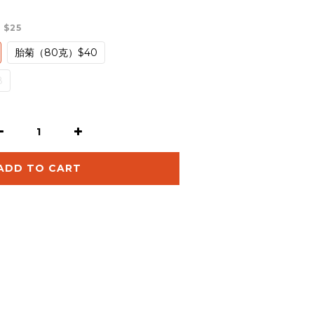
）$25
胎菊（80克）$40
8
ADD TO CART