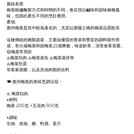
風味差異:
梅菜根據醃製方式和時間的不同，會呈現出鹹味和甜味兩種風
味，也因此產生不同的烹飪應用。
產地:
惠州梅菜是其中較為著名的，尤其以惠陽土橋的梅菜品質較高
這種傳統的腌製蔬菜，主要由優質的青菜和豐富的調料製作而
成，有分咸梅菜和甜梅菜,口感爽脆，味道鮮美，深受食客喜愛。
😋梅菜常用於
♨️梅菜扣肉 ♨️梅菜蒸魚 ♨️梅菜蒸排骨
♨️梅菜煎蛋
等客家菜餚，以及其他肉類的佐料
🍽️ 惠州梅菜的美味烹調法😋：
♨️ 梅菜扣肉
▪️材料:
梅菜 200克 +五花肉 500克
▪️調味:
生抽、老抽、糖、料酒、姜片