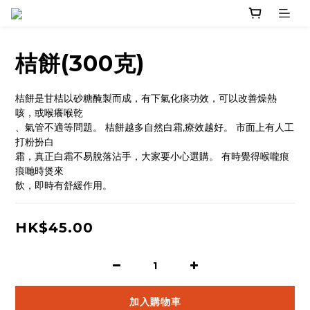
桔餅(300克)
桔餅是甘桔以砂糖醃製而成，有下氣化痰功效，可以改善燥熱
咳，或喉癢喉乾
、氣管不適等問題。 桔餅越多自然白霜,療效越好。 市面上有人工
打粉扮白
霜，真正白霜不易脫落沾手，大家要小心選購。 有時覺得喉嚨痕
痕哋時煲來
飲，即時有舒緩作用。
HK$45.00
加入購物車