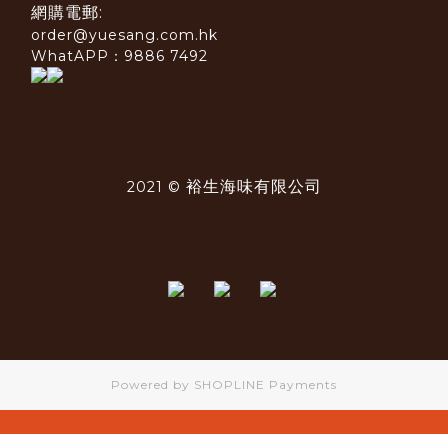
網購電郵:
order@yuesang.com.hk
WhatAPP：9886 7492
裕生海味有限公司
2021 ©
Powered by
SHOPLINE Payments