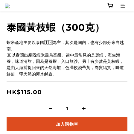
泰國黃枝蝦（300克）
蝦米產地主要以泰國🇹🇭為主，其次是國內，也有少部分來自越
南。
👉🏻以泰國出產既蝦米最為高級。當中最常見的是麗蝦，海生海
養，味道清甜，因為是養蝦，入口無沙。另十有少數是黃枝蝦，
是由大海捕捉回來的天然海蝦，色澤較淺帶黃，肉質結實，味道
鮮甜，帶天然的海水鹹香。
HK$115.00
加入購物車