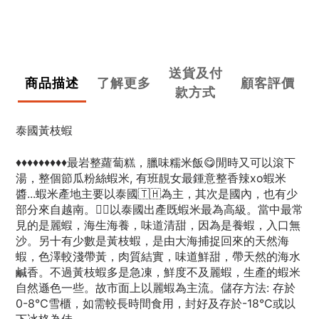
送貨及付
商品描述
了解更多
顧客評價
款方式
泰國黃枝蝦
♦️♦️♦️♦️♦️♦️♦️♦️♦️最岩整蘿蔔糕，臘味糯米飯😋閒時又可以滾下
湯，整個節瓜粉絲蝦米, 有班靚女最鍾意整香辣xo蝦米
醬...蝦米產地主要以泰國🇹🇭為主，其次是國內，也有少
部分來自越南。👉🏻以泰國出產既蝦米最為高級。當中最常
見的是麗蝦，海生海養，味道清甜，因為是養蝦，入口無
沙。另十有少數是黃枝蝦，是由大海捕捉回來的天然海
蝦，色澤較淺帶黃，肉質結實，味道鮮甜，帶天然的海水
鹹香。不過黃枝蝦多是急凍，鮮度不及麗蝦，生產的蝦米
自然遜色一些。故市面上以麗蝦為主流。儲存方法: 存於
0-8℃雪櫃，如需較長時間食用，封好及存於-18℃或以