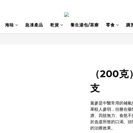
海味
急凍產品
乾貨
養生湯包/茶療
零食
購
（200克）
支
黨參是中醫常用的補氣
果較人參弱，但勝在藥
溏、四肢無力、食慾不
於血虛所致的口渴、頭
的治療效果。