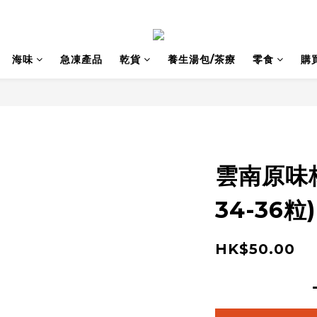
海味
急凍產品
乾貨
養生湯包/茶療
零食
購
雲南原味核
34-36粒)
HK$50.00