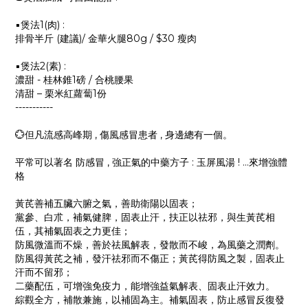
▪️煲法1(肉) :
排骨半斤 (建議)/ 金華火腿80g / $30 瘦肉
▪️煲法2(素) :
濃甜 - 桂林錐1磅 / 合桃腰果
清甜 – 栗米紅蘿蔔1份
-----------
💮但凡流感高峰期 , 傷風感冒患者 , 身邊總有一個。
平常可以著名 防感冒 , 強正氣的中藥方子 : 玉屏風湯 ! ...來增強體
格
黃芪善補五臟六腑之氣，善助衛陽以固表；
黨參、白朮，補氣健脾，固表止汗，扶正以祛邪，與生黃芪相
伍，其補氣固表之力更佳；
防風微溫而不燥，善於祛風解表，發散而不峻，為風藥之潤劑。
防風得黃芪之補，發汗祛邪而不傷正；黃芪得防風之製，固表止
汗而不留邪；
二藥配伍，可增強免疫力，能增強益氣解表、固表止汗效力。
綜觀全方，補散兼施，以補固為主。補氣固表，防止感冒反復發