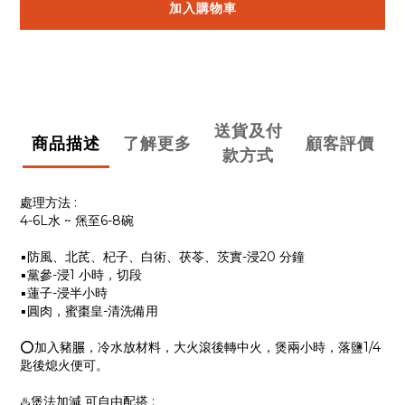
加入購物車
送貨及付
商品描述
了解更多
顧客評價
款方式
處理方法 :
4-6L水 ~ 㷛至6-8碗
▪️防風、北芪、杞子、白術、茯苓、茨實-浸20 分鐘
▪️黨參-浸1 小時，切段
▪️蓮子-浸半小時
▪️圓肉，蜜棗皇-清洗備用
⭕️加入豬𦟌，冷水放材料，大火滾後轉中火，煲兩小時，落鹽1/4
匙後熄火便可。
♨️煲法加減 可自由配搭 :