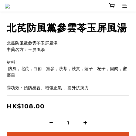
北芪防風黨參雲苓玉屏風湯
北芪防風黨參雲苓玉屏風湯
中藥名方：玉屏風湯 
材料 :
 防風，北芪，白術，黨參，茯苓，茨實，蓮子，杞子，圓肉，蜜
棗皇
🉐功效：預防感冒、增強正氣 、提升抗病力
HK$108.00