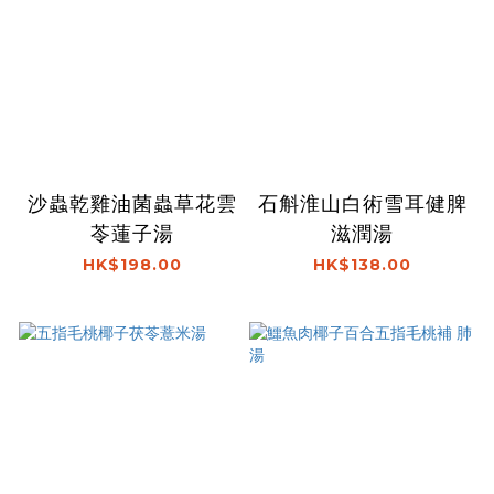
沙蟲乾雞油菌蟲草花雲
石斛淮山白術雪耳健脾
苓蓮子湯
滋潤湯
HK$198.00
HK$138.00