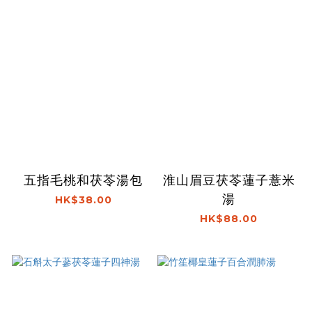
五指毛桃和茯苓湯包
淮山眉豆茯苓蓮子薏米
湯
HK$38.00
HK$88.00