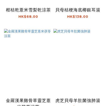
柑桔乾薏米雪梨乾涼茶
貝母桔梗海底椰銀耳湯
HK$68.00
HK$138.00
金羅漢果雞骨草靈芝薏
虎芝貝母羊肚菌強肺湯