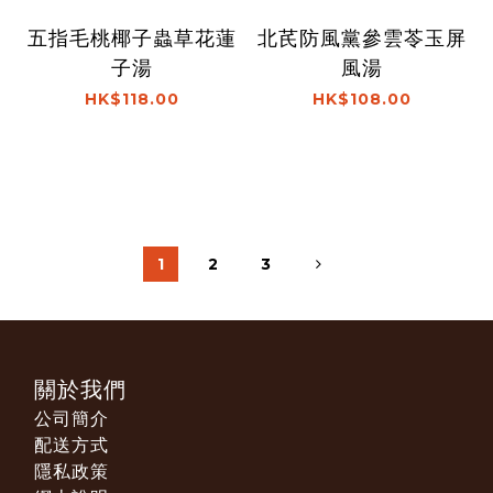
五指毛桃椰子蟲草花蓮
北芪防風黨參雲苓玉屏
子湯
風湯
HK$118.00
HK$108.00
1
2
3
關於我們
公司簡介
配送方式
隱私政策