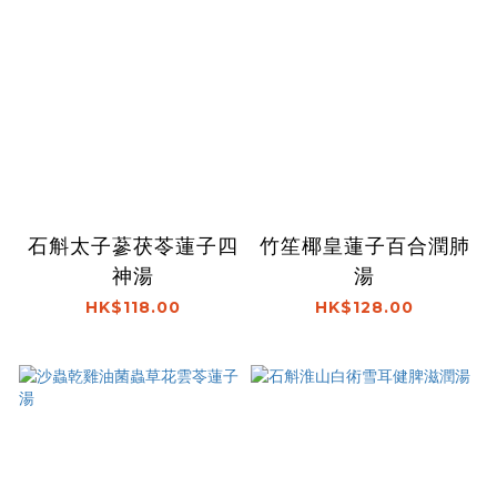
石斛太子蔘茯苓蓮子四
竹笙椰皇蓮子百合潤肺
神湯
湯
HK$118.00
HK$128.00