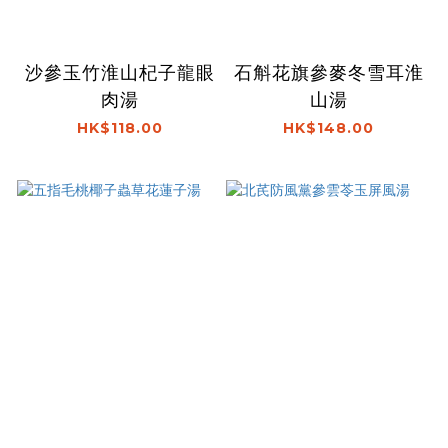
沙參玉竹淮山杞子龍眼
石斛花旗參麥冬雪耳淮
肉湯
山湯
HK$118.00
HK$148.00