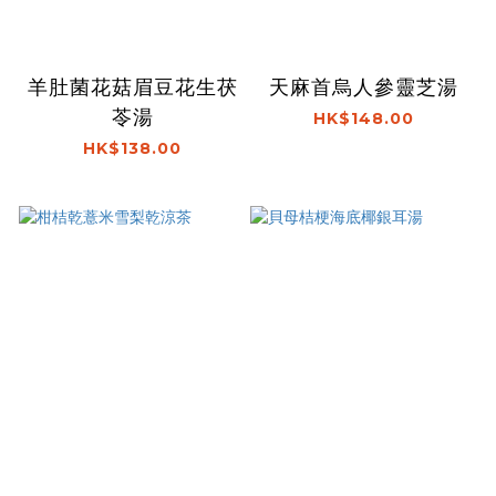
羊肚菌花菇眉豆花生茯
天麻首烏人參靈芝湯
苓湯
HK$148.00
HK$138.00