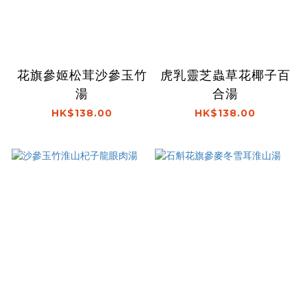
花旗參姬松茸沙參玉竹
虎乳靈芝蟲草花椰子百
湯
合湯
HK$138.00
HK$138.00