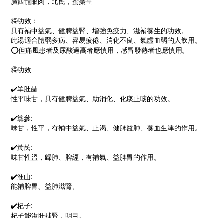
廣西龍眼肉，北芪，蜜棗皇
🉐功效：
具有補中益氣、健脾益腎、增強免疫力、滋補養生的功效。
此湯適合體弱多病、容易疲倦、消化不良、氣虛血弱的人飲用。
⭕️但痛風患者及尿酸過高者應慎用，感冒發熱者也應慎用。
🉐功效
✔️羊肚菌:
性平味甘，具有健脾益氣、助消化、化痰止咳的功效。
✔️黨參:
味甘，性平，有補中益氣、止渴、健脾益肺、養血生津的作用。
✔️黃芪:
味甘性溫，歸肺、脾經，有補氣、益脾胃的作用。
✔️淮山:
能補脾胃、益肺滋腎。
✔️杞子:
杞子能滋肝補腎，明目。