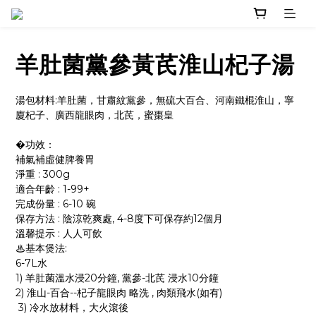
羊肚菌黨參黃芪淮山杞子湯
湯包材料:羊肚菌，甘肅紋黨參，無硫大百合、河南鐵棍淮山，寧
廈杞子、廣西龍眼肉，北芪，蜜棗皇
�功效：
補氣補虛健脾養胃
淨重 : 300g
適合年齡 : 1-99+
完成份量 : 6-10 碗
保存方法 : 陰涼乾爽處, 4-8度下可保存約12個月
溫馨提示 : 人人可飲
♨基本煲法:  
6-7L水 
1) 羊肚菌溫水浸20分鐘, 黨參-北芪 浸水10分鐘
2) 淮山-百合--杞子龍眼肉 略洗 , 肉類飛水(如有)
 3) 冷水放材料，大火滾後