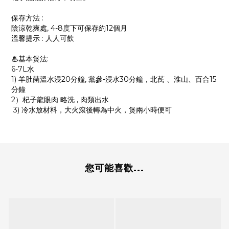
保存方法 :
陰涼乾爽處, 4-8度下可保存約12個月
溫馨提示 : 人人可飲
♨基本煲法:
6-7L水
1) 羊肚菌溫水浸20分鐘, 黨參-浸水30分鐘，北芪 、淮山、百合15
分鐘
2）杞子龍眼肉 略洗 , 肉類出水
3) 冷水放材料，大火滾後轉為中火，煲兩小時便可
您可能喜歡...