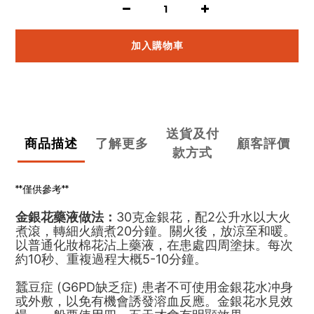
加入購物車
送貨及付
商品描述
了解更多
顧客評價
款方式
**僅供參考**
金銀花藥液做法：
30克金銀花，配2公升水以大火
煮滾，轉細火續煮20分鐘。關火後，放涼至和暖。
以普通化妝棉花沾上藥液，在患處四周塗抹。每次
約10秒、重複過程大概5-10分鐘。
蠶豆症 (G6PD缺乏症) 患者不可使用金銀花水冲身
或外敷，以免有機會誘發溶血反應。金銀花水見效