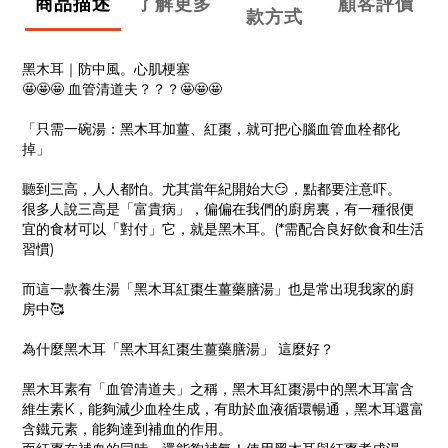
商品描述
了解更多
顧客評價
款方式
黑木耳｜防中風。心肌梗塞
🤩🤩🤩 血管清道夫？？？🤩🤩🤩
「只需一碗湯：黑木耳加薑、紅棗，就可把心腦血管血栓都化
掉」
聽到三高，人人都怕。尤其當年紀開始大😏，點都要注意吓。
很多人說三高是「富貴病」，偏偏在我們的廚房裏，有一種很便
宜的食材可以「對付」它，就是黑木耳。(*需配合良好飲食和生活
習慣)
而這一款養生湯「黑木耳紅棗生薑藥膳湯」也是常出現我家的廚
房中🥰
為什麼黑木耳「黑木耳紅棗生薑藥膳湯」 這麼好？
黑木耳素有「血管清道夫」之稱，黑木耳紅棗湯中的黑木耳富含
維生素K，能夠減少血栓生成，有助於血液循環暢通，黑木耳還富
含鐵元素，能夠達到補血的作用。