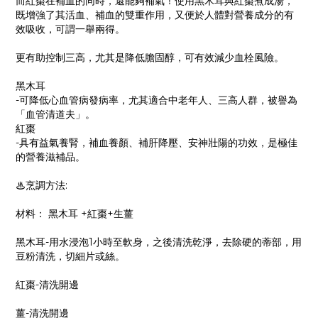
而紅棗在補血的同時，還能夠補氣！使用黑木耳與紅棗煮成湯，
既增強了其活血、補血的雙重作用，又便於人體對營養成分的有
效吸收，可謂一舉兩得。
更有助控制三高，尤其是降低膽固醇，可有效減少血栓風險。
黑木耳
-可降低心血管病發病率，尤其適合中老年人、三高人群，被譽為
「血管清道夫」。
紅棗
-具有益氣養腎，補血養顏、補肝降壓、安神壯陽的功效，是極佳
的營養滋補品。
♨烹調方法:
材料： 黑木耳 +紅棗+生薑
黑木耳-用水浸泡1小時至軟身，之後清洗乾淨，去除硬的蒂部，用
豆粉清洗，切細片或絲。
紅棗-清洗開邊
薑-清洗開邊