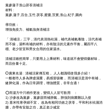
黨參蓮子淮山茯苓清補涼
材料 :
黨參,蓮子,百合,玉竹,茯苓,蜜棗,茨實,淮山,杞子,圓肉
🉐功效：
增強免疫力、補氣強身清補涼
「 清補涼」三字，清代表清熱袪濕，補代表補氣養陰，涼代表補
而不燥，湯料有補的材料，亦有陰涼的元素作平衡，屬四平八
穩、老少皆宜和男女合用的住家湯水。
清補涼雖然簡單，只要用上上乘材料，味道就不會變得藥材味，
而且份量十足。
💮廣東名湯 : 清補涼家傳互曉， 人人都識唔使我多介紹！
一般都市人多為脾虛濕重，易感冒咳嗽， 而清補涼是清中有補，
健脾化濕，作為日常調理，增強體質，非常合適！
⭕️而湯方中只稍作更改，變得人人皆可飲用 ：
1) 沙参改為黨參，黨參甜而補肺氣，肺強則病菌難以入侵
2) 薏米性寒孕婦不宜， 改為有相同功效之茯苓，平和利水袪濕消
腫，亦帶有安胎之功，真正老少咸宜