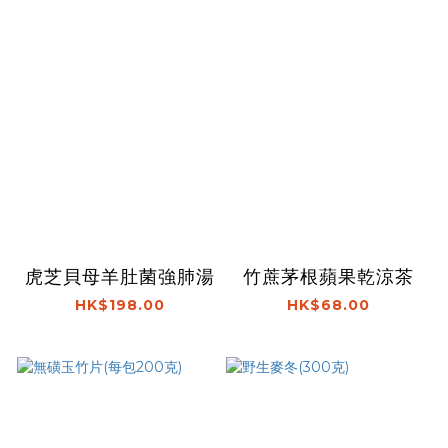
虎芝貝母羊肚菌強肺湯
竹蔗茅根蘋果乾涼茶
HK$198.00
HK$68.00