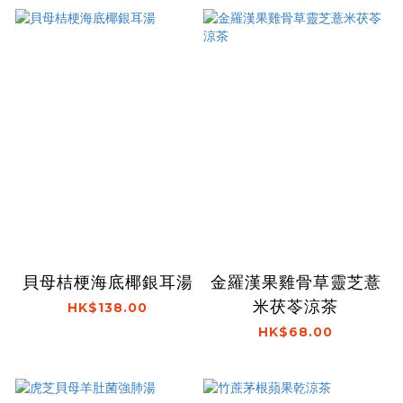
貝母桔梗海底椰銀耳湯
金羅漢果雞骨草靈芝薏
米茯苓涼茶
HK$138.00
HK$68.00