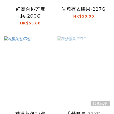
紅棗合桃芝麻
岩燒有衣腰果-227G
糕-200G
HK$50.00
HK$55.00
販售結束
祛濕茶包X3包
手炒腰果-227G