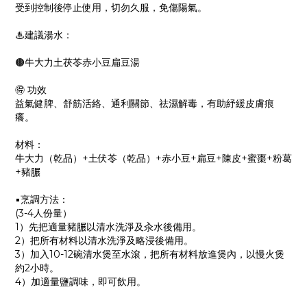
受到控制後停止使用，切勿久服，免傷陽氣。
♨建議湯水：
🟤牛大力土茯苓赤小豆扁豆湯
🉐 功效
益氣健脾、舒筋活絡、通利關節、祛濕解毒，有助紓緩皮膚痕
癢。
材料：
牛大力（乾品）+土伏苓（乾品）+赤小豆+扁豆+陳皮+蜜棗+粉葛
+豬𦟌
▪烹調方法：
(3-4人份量）
1）先把適量豬𦟌以清水洗淨及汆水後備用。
2）把所有材料以清水洗淨及略浸後備用。
3）加入10-12碗清水煲至水滾，把所有材料放進煲內，以慢火煲
約2小時。
4）加適量鹽調味，即可飲用。