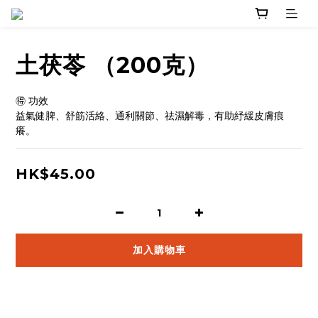
土茯苓 （200克）
🉐 功效
益氣健脾、舒筋活絡、通利關節、祛濕解毒，有助紓緩皮膚痕
癢。
HK$45.00
加入購物車