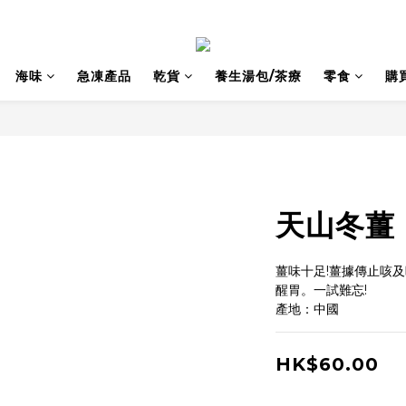
海味
急凍產品
乾貨
養生湯包/茶療
零食
購
天山冬薑
薑味十足!薑據傳止咳
醒胃。一試難忘!
產地：中國
HK$60.00