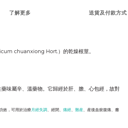
了解更多
送貨及付款方式
m chuanxiong Hort.）的乾燥根莖。
性藥味屬辛、溫藥物。它歸經於肝、膽、心包經，故對
功效，可用於治療
月經失調
、經閉、
痛經
、
難産
、産後血瘀腹痛、癰