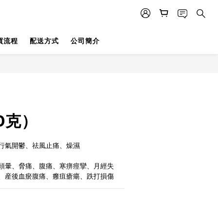
買流程
配送方式
公司簡介
0克）
行氣開鬱、祛風止痛、燥濕
頭暈、脅痛、腹痛、寒痹痙攣、月經失
、産後血瘀腹痛、癰疽瘡瘍、跌打損傷