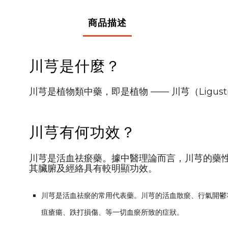
商品描述
川芎是什麼？
川芎是植物類中藥，即是植物 —— 川芎（Ligusticu
川芎有何功效？
川芎是活血祛瘀藥。據中醫理論而言，川芎的藥
其臟腑及經絡具有較明顯功效。
川芎是活血祛瘀的常用代表藥。川芎的活血散瘀、行氣開鬱
疽瘡瘍、跌打損傷、等一切血瘀所致的症狀。