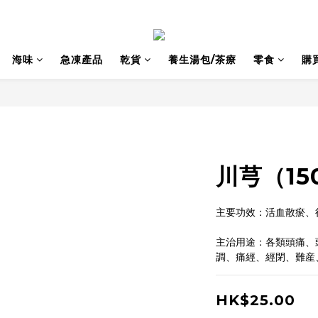
海味
急凍產品
乾貨
養生湯包/茶療
零食
購
川芎（15
主要功效：活血散瘀、
主治用途：各類頭痛、
調、痛經、經閉、難産
HK$25.00