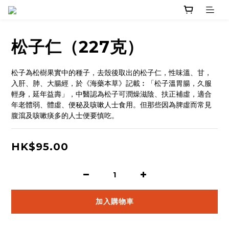
松子仁（227克）
松子為松樹果實中的種子，去殼後取出的松子仁，性味溫、甘，
入肝、肺、大腸經，於《海藥本草》記載︰「松子溫胃腸，久服
輕身，延年益壽」，中醫認為松子可潤燥滋陰、扶正補虛，適合
年老體弱、體虛、便秘及咳嗽人士食用。但那些因為脾虛而常見
腹瀉及咳嗽痰多的人士便要慎吃。
HK$95.00
加入購物車