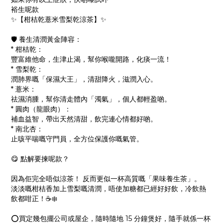
裕生呢款
✨【柑桔乾薏米雪梨乾涼茶】✨
🛡️ 養生清潤黃金陣容：
* 柑桔乾：
豐富維他命，生津止渴，幫你喉嚨開路，化痰一流！
* 雪梨乾：
潤肺界嘅「保濕大王」，清甜降火，滋潤入心。
* 薏米：
祛濕消腫，幫你清走體內「濁氣」，個人都輕盈啲。
* 圓肉（龍眼肉）：
補血益智，帶出天然清甜，飲完連心情都好啲。
* 南北杏：
止咳平喘嘅守門員，全方位保護你嘅氣管。
😋 點解要揀呢款？
因為佢完全唔似涼茶！ 反而更似一杯高質嘅「果味養生茶」。
淡淡嘅柑桔香加上雪梨嘅清潤，唔使加糖都已經好好飲，冷飲熱
飲都咁正！☕❄️
⭕️買定幾包擺公司或屋企，隨時隨地 15 分鐘煲好，隨手就係一杯