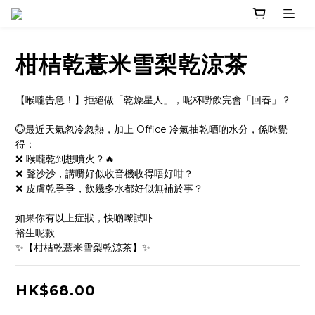
柑桔乾薏米雪梨乾涼茶
【喉嚨告急！】拒絕做「乾燥星人」，呢杯嘢飲完會「回春」？
💮最近天氣忽冷忽熱，加上 Office 冷氣抽乾晒啲水分，係咪覺
得：
❌ 喉嚨乾到想噴火？🔥
❌ 聲沙沙，講嘢好似收音機收得唔好咁？
❌ 皮膚乾爭爭，飲幾多水都好似無補於事？
如果你有以上症狀，快啲嚟試吓
裕生呢款
✨【柑桔乾薏米雪梨乾涼茶】✨
HK$68.00