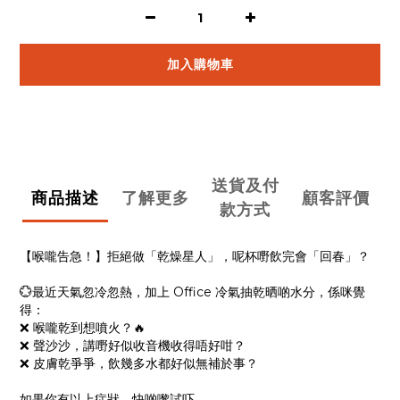
加入購物車
送貨及付
商品描述
了解更多
顧客評價
款方式
【喉嚨告急！】拒絕做「乾燥星人」，呢杯嘢飲完會「回春」？
💮最近天氣忽冷忽熱，加上 Office 冷氣抽乾晒啲水分，係咪覺
得：
❌ 喉嚨乾到想噴火？🔥
❌ 聲沙沙，講嘢好似收音機收得唔好咁？
❌ 皮膚乾爭爭，飲幾多水都好似無補於事？
如果你有以上症狀，快啲嚟試吓