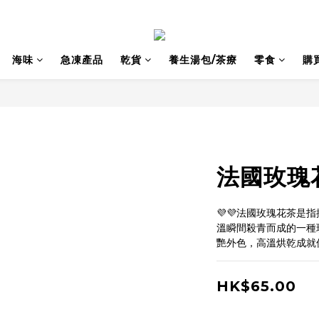
海味
急凍產品
乾貨
養生湯包/茶療
零食
購
法國玫瑰
💜💜法國玫瑰花茶是
溫瞬間殺青而成的一種
艷外色，高溫烘乾成就
HK$65.00