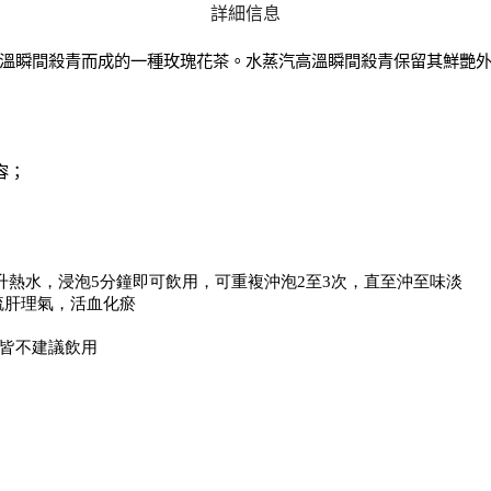
詳細信息
溫瞬間殺青而成的一種玫瑰花茶。水蒸汽高溫瞬間殺青保留其鮮艷
容；
0毫升熱水，浸泡5分鐘即可飲用，可重複沖泡2至3次，直至沖至味淡
疏肝理氣，活血化瘀
皆不建議飲用