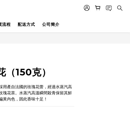
買流程
配送方式
公司簡介
花（150克）
指採用產自法國的玫瑰花蕾，經過水蒸汽高
玫瑰花茶。水蒸汽高溫瞬間殺青保留其鮮
偏黃內色，因此香味十足！