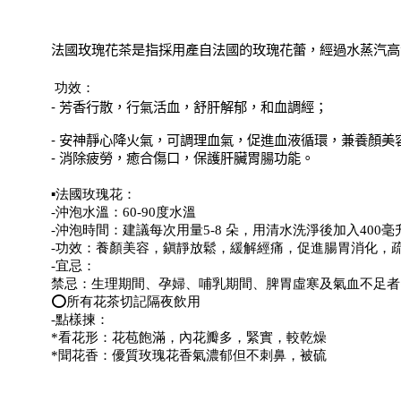
法國玫瑰花茶是指採用產自法國的玫瑰花蕾，經過水蒸汽高
功效：
-
芳香行散，行氣活血，舒肝解郁，和血調經；
-
安神靜心降火氣，可調理血氣，促進血液循環，兼養顏美
-
消除疲勞，癒合傷口，保護肝臟胃腸功能。
▪法國玫瑰花：
-沖泡水溫：60-90度水溫
-沖泡時間：建議每次用量5-8 朵，用清水洗淨後加入40
-功效：養顏美容，鎭靜放鬆，緩解經痛，促進腸胃消化，
-宜忌：
禁忌：生理期間、孕婦、哺乳期間、脾胃虛寒及氣血不足者
⭕所有花茶切記隔夜飲用
-點樣揀：
*看花形：花苞飽滿，內花瓣多，緊實，較乾燥
*聞花香：優質玫瑰花香氣濃郁但不刺鼻，被硫