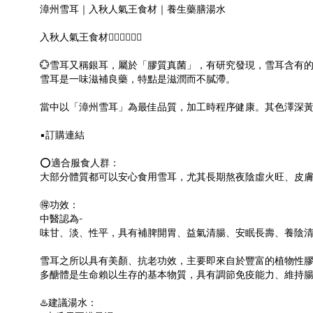
漳州雪耳｜入秋人氣王食材｜養生藥膳湯水
入秋人氣王食材👍🏻👍🏻👍🏻
💮雪耳又稱銀耳，屬於「膠質真菌」，有研究發現，雪耳含有
雪耳是一味滋補良藥，特點是滋潤而不膩滯。
當中以「漳州雪耳」為最佳品質，加工時程序健康。其色澤深
▪️訂購連結
⭕️適合服食人群：
大部分體質都可以安心食用雪耳，尤其長期熬夜陰虛火旺、皮
🉐功效：
中醫認為-
味甘、淡、性平，具有補脾開胃、益氣清腸、安眠長壽、養陰
雪耳之所以具有美顏、抗老功效，主要即來自於豐富的植物性
多醣體是生命賴以生存的基本物質，具有調節免疫能力、維持
♨️建議湯水：