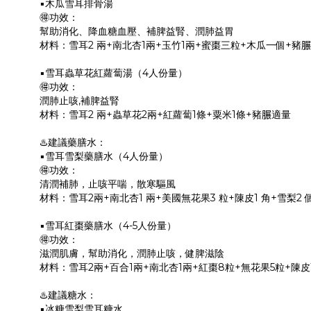
▪️木瓜雪耳排骨湯
🉐功效：
幫助消化、降血糖血壓、補脾益腎、潤肺益胃
材料：雪耳2 兩+南北杏1兩+玉竹1兩+蜜棗三粒+木瓜一個+豬
▪️雪耳蟲草花紅蘿蔔湯（4人份量）
🉐功效：
潤肺止咳,補脾益腎
材料：雪耳2 兩+蟲草花2兩+紅蘿蔔1條+粟米1條+豬𦟌適量
♨️建議藥膳水：
▪️雪耳雪梨藥膳水（4人份量）
🉐功效：
清潤補肺，止咳平喘，散寒驅風
材料：雪耳2兩+南北杏1 兩+美國無花果3 粒+陳皮1 角+雪梨2 
▪️雪耳紅棗藥膳水（4-5人份量）
🉐功效：
滋潤肌膚，幫助消化，潤肺止咳，健脾滋陰
材料：雪耳2兩+百合1兩+南北杏1兩+紅棗8粒+無花果5粒+陳皮1
♨️建議糖水：
▪️冰糖雪梨雪耳糖水