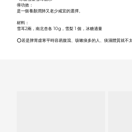
🉐功效：
是一個養顏潤肺又老少咸宜的選擇。
材料：
雪耳2兩，南北杏各 10g，雪梨 1 個，冰糖適量
⭕️若是脾胃虛寒平時容易腹瀉、咳嗽痰多的人、痰濕體質就不