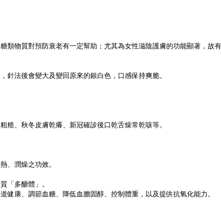
的糖類物質對預防衰老有一定幫助；尤其為女性滋陰護膚的功能顯著，故
黃，針法後會變大及變回原來的銀白色，口感保持爽脆。
膚粗糙、秋冬皮膚乾癢、新冠確診後口乾舌燥常乾咳等。
清熱、潤燥之功效。
膠質「多醣體」。
腸道健康、調節血糖、降低血膽固醇、控制體重，以及提供抗氧化能力。