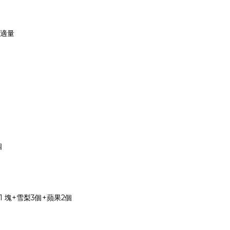
適量
個
 塊+雪梨3個+蘋果2個