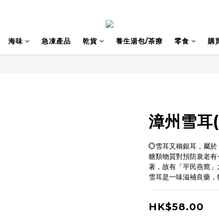
海味
急凍產品
乾貨
養生湯包/茶療
零食
購
漳州雪耳(
💮雪耳又稱銀耳，屬
糖類物質對預防衰老有
著，故有「平民燕窩」
雪耳是一味滋補良藥，
HK$58.00