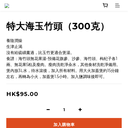
特大海玉竹頭（300克）
養陰潤燥
生津止渴
沒有給硫磺薰過，比玉竹更適合煲湯。
食譜：海竹頭無花果湯-預備花旗參、沙參、海竹頭、枸杞子各1
兩、無花果5粒及瘦肉。瘦肉洗乾淨汆水，其他食材洗乾淨備用。
煲內放3L水，待水滾後，加入所有材料。用大火加蓋煲約15分鐘
左右，再轉為小火，加蓋煲1.5小時。加入鹽調味後即可。
HK$95.00
加入購物車