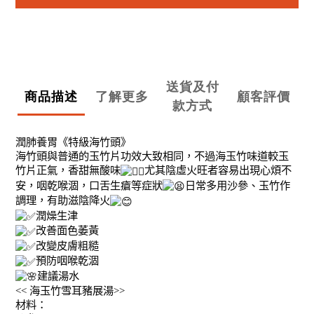
送貨及付
商品描述
了解更多
顧客評價
款方式
潤肺養胃《特級海竹頭》
海竹頭與普通的玉竹片功效大致相同，不過海玉竹味道較玉
竹片正氣，香甜無酸味
尤其陰虛火旺者容易出現心煩不
安，咽乾喉涸，口舌生瘡等症狀
日常多用沙參、玉竹作
調理，有助滋陰降火
潤燥生津
改善面色萎黃
改變皮膚粗糙
預防咽喉乾涸
建議湯水
<<
海玉竹雪耳豬展湯
>>
材料：