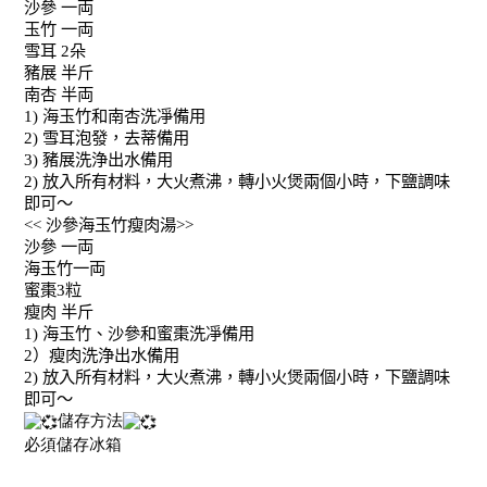
沙參
一両
玉竹
一両
雪耳
2
朵
豬展
半斤
南杏
半両
1)
海玉竹和南杏洗凈備用
2)
雪耳泡發，去蒂備用
3)
豬展洗浄出水備用
2)
放入所有材料，大火煮沸，轉小火煲兩個小時，下鹽調味
即可～
<<
沙參海玉竹瘦肉湯
>>
沙參
一両
海玉竹一両
蜜棗
3
粒
瘦肉
半斤
1)
海玉竹、沙參和蜜棗洗凈備用
2
）瘦肉洗浄出水備用
2)
放入所有材料，大火煮沸，轉小火煲兩個小時，下鹽調味
即可～
儲存方法
必須儲存冰箱