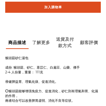
加入購物車
送貨及付
商品描述
了解更多
顧客評價
款方式
猴頭菇砂仁湯包
成份: 猴頭菇、砂仁、薏苡仁、白扁豆、山藥、佛手
2-4 人份量，重量： 111克
🉐健脾益胃、理氣化痰、促進消化。
💮猴頭菇能够增强免疫力、促進消化，砂仁則有理氣和胃、化濕
的作用，
兩者结合可以改善脾胃虚弱、消化不良等症状。