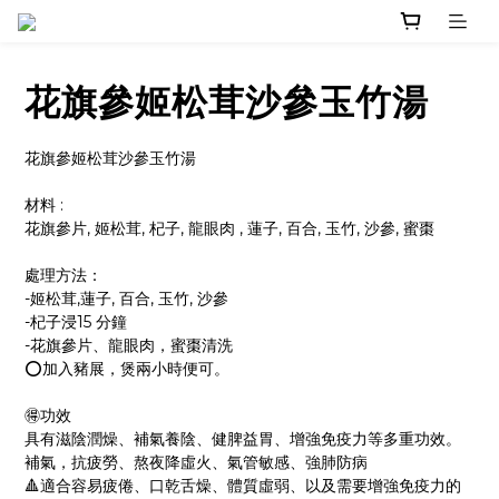
花旗參姬松茸沙參玉竹湯
花旗參姬松茸沙參玉竹湯
材料 : 
花旗參片, 姬松茸, 杞子, 龍眼肉 , 蓮子, 百合, 玉竹, 沙參, 蜜棗
處理方法：
-姬松茸,蓮子, 百合, 玉竹, 沙參
-杞子浸15 分鐘
-花旗參片、龍眼肉，蜜棗清洗
⭕️加入豬展，煲兩小時便可。
🉐功效
具有滋陰潤燥、補氣養陰、健脾益胃、增強免疫力等多重功效。 
補氣，抗疲勞、熬夜降虛火、氣管敏感、強肺防病
🔺適合容易疲倦、口乾舌燥、體質虛弱、以及需要增強免疫力的