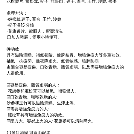
花旗參片, 姬松茸, 杞子, 龍眼肉 , 蓮子, 百合, 玉竹, 沙參, 蜜棗
處理方法：
-姬松茸,蓮子, 百合, 玉竹, 沙參
-杞子浸15 分鐘
-花旗參片、龍眼肉，蜜棗清洗
⭕️加入豬展，煲兩小時便可。
🉐功效
具有滋陰潤燥、補氣養陰、健脾益胃、增強免疫力等多重功效。
補氣，抗疲勞、熬夜降虛火、氣管敏感、強肺防病
🔺適合容易疲倦、口乾舌燥、體質虛弱、以及需要增強免疫力的
人群飲用。
☑️容易疲倦、體質虛弱的人：
花旗參和姬松茸可以補氣、增強體力。
☑️口乾舌燥、咽喉乾燥的人:
沙參和玉竹可以滋陰潤燥、生津止渴。
☑️需要增強免疫力的人:
姬松茸具有增強免疫力的功效。
☑️壓力大、容易上火的人: 花旗參可以清熱降火。
⭕️煲法加減 可自由配搭 :