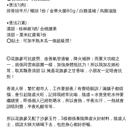
▪️煲法1(肉) :
排骨頭半斤/ 螺頭 1份 / 金華火腿80g / 白雞溫補 / 烏雞滋陰
▪️煲法2(素) :
濃甜 - 桂林錐1磅/ 合桃腰果
清甜 – 栗米紅蘿蔔1份
⭕️貼士 : 可加半熟木瓜一個超級潤 !
💮花旗參可抗疲勞、改善氣管過敏，降火補肺；而重大功能之
一，就係同雲南菇菌一樣，加強身體抵抗力！所以我加左姬松
茸，取其飄香清甜 以 掩蓋花旗參之甘香味，小朋友一定唔會抗
拒！
香港人呀，繁忙都市人，工作要捱夜 / 有覺唔願訓 / 滿腦子都煩
惱，會引起陰虛火旺，記得我經常比喻，陰虛＝水煲煲乾水仲要
繼續煲，即係個人已經乾哂水，所以會熱，半夜出汗，一熱就會
訓唔到覺，半夜札醒等等...
所以花旗參又配了沙參玉竹，3樣都係養陰降虛火好材料，陰虛人
士，煩請大啖大啖喝下去，包您身心都好舒暢。