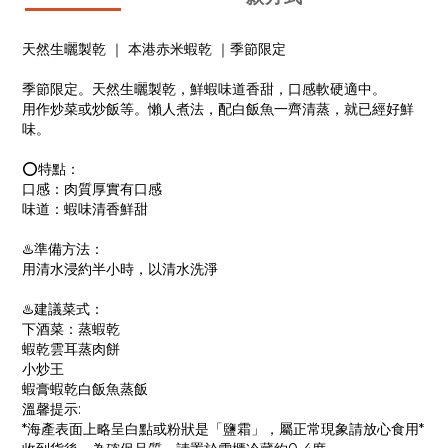
天然生曬製乾 ｜ 本港赤米蝦乾 ｜季節限定
季節限定。天然生曬製乾，鮮蝦味道香甜，口感軟硬適中。
用作炒菜或炒飯等。懶人煮法，配白飯魚一齊清蒸，就已經好鮮
味。
⭕️特點：
口感：肉質厚實有口感
味道：蝦味清香鮮甜
♨️準備方法：
用清水浸約半小時，以清水洗淨
♨️建議菜式：
下酒菜：蒸蝦乾
蝦乾雲耳蒸肉餅
小炒王
蝦膏蝦乾白飯魚蒸飯
溫馨提示:
*海產表面上略呈白點或粉狀是「鹽霜」，屬正常現象請放心食用*