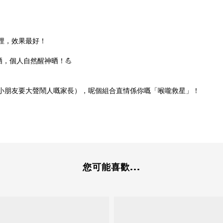
埋，效果最好！
，個人自然醒神晒！💪
湊小朋友要大聲鬧人嘅家長），呢個組合直情係你嘅「喉嚨救星」！
您可能喜歡...