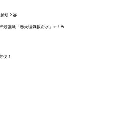
起勁？🥱
最強嘅「春天理氣救命水」✨！☕️
方便！