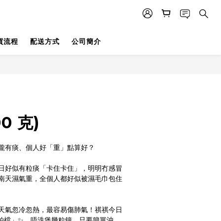
買流程
配送方式
公司簡介
0 克)
嚨有痰、個人好「重」點算好？
成日好似有粒痰「卡住卡住」，明明冇感冒
南天濕氣重，全個人都好似被濕毛巾包住
天氣忽冷忽熱，最容易傷肺氣！祺祺今日
拍檔」✨，唔洗煲幾粒鐘，只要簡單沖