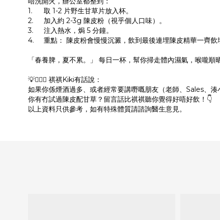
唔洗開火，辦公室都整到：
1.
取 1-2 片野生甘草片放入杯。
2.
加入約 2-3g 陳皮粉（視乎個人口味）。
3.
注入熱水，焗 5 分鐘。
4.
重點： 陳皮粉會慢慢沉澱，飲到最後連埋陳皮精華一齊飲
「春養脾，夏不累。」 每日一杯，幫你掃走體內濕氣，喉嚨順晒
💡👱🏻‍♀️ 祺祺Kiki有話說：
如果你係煙酒過多、或者經常要講嘢嘅朋友（老師、Sales、
你有冇試過陳皮配甘草？留言話比祺祺聽你覺得好唔好飲！👇
以上資料只供參考，如有特殊體質請諮詢醫生意見。