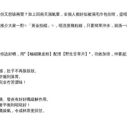
冒但又想咳兩聲？加上回南天濕氣重，全個人都好似被濕毛巾包住咁，提唔
推介大家一對✨「黃金拍檔」✨，唔洗煲幾粒鐘，只要簡單沖水，就係一杯
你諗好晒，用*【極細陳皮粉】配埋【野生甘草片】*，功效加倍，仲要超
滯感，肚子不再脹鼓鼓。
舒服到落胃。
完全冇苦澀味！
乾痛、發炎有好好嘅緩解作用。
兩者平衡到啱啱好！
體嘅燥氣，令成杯茶更回甘。