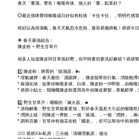
春天「重濕」警告！喉嚨有痰、個人好「重」點算好？
💮最近係咪覺得喉嚨成日好似有粒痰「卡住卡住」，明明冇感
唔好以為得濕氣，春天天氣忽冷忽熱，最容易傷肺氣！祺祺今日
🌟 春天最強組合：
陳皮粉 + 野生甘草片
很多人知道陳皮同甘草係好嘢，但平時要切要洗好麻煩？祺祺幫
1️⃣ 陳皮粉：脾胃的「除濕器」🌬️
* 理氣健脾：春天最怕「濕困脾」，陳皮能幫你行氣，消除飽
* 燥濕化痰：如果你喉嚨多痰、白痰，陳皮粉一沖即飲，由喉嚨
* 祺祺小貼士：我哋嘅陳皮粉選用高年份陳皮磨製，香氣醇厚，
2️⃣ 野生甘草片：咽喉的「滅火器」🔥
* 清熱解毒：野生甘草能量更強，對於春天溫差大引起的喉嚨
* 潤肺止咳：同陳皮一齊飲，一個「燥濕」，一個「潤肺」，
* 調和百藥：甘草仲有個花名較「國老」，佢可以幫你中和身
👱🏻‍♀️ 祺祺Kiki私房：三分鐘「清咽理氣茶」做法