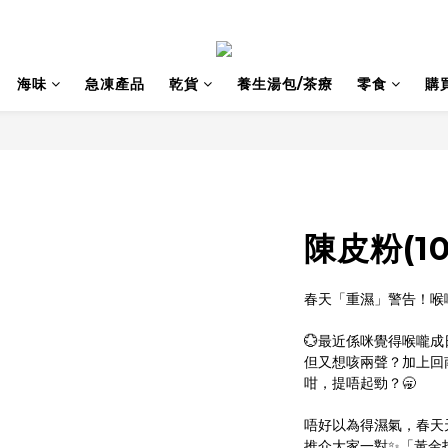
海味
急凍產品
乾貨
養生湯包/茶療
零食
購
陳皮粉(10
春天「重濕」警告！喉
💮最近係咪覺得喉嚨
但又想咳兩聲？加上回
咁，提唔起勁？🥱
唔好以為得濕氣，春天
推介大家一對✨「黃金