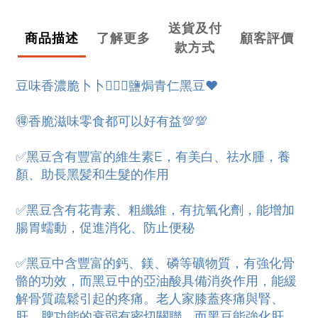
送貨及付
商品描述
了解更多
顧客評價
款方式
豆味香濃脆卜卜💁🏻‍♀️鹽焗青仁黑豆❤️
🉐香脆滋味零食都可以好有益💯💯
✅黑豆含有豐富的維生素E，有美白、祛水腫，養
顏、助長黑髪和生髮的作用
✅黑豆含有花青素、粗纖維，有抗氧化劑，能增加
腸胃蠕動，促進消化、防止便秘
✅黑豆中含豐富的鈣、鎂、磷等礦物質，有強化骨
骼的功效，而黑豆中的亞油酸具備消炎作用，能緩
解骨質疏鬆引起的疼痛。老人家膝蓋疼痛與腎、
肝、脾功能的衰弱有密切關聯，而黑豆能強化肝、