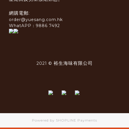
網購電郵:
order@yuesang.com.hk
WhatAPP：9886 7492
裕生海味有限公司
2021 ©
Powered by
SHOPLINE Payments