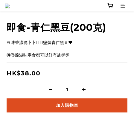
即食-青仁黑豆(200克)
豆味香濃脆卜卜💁🏻‍♀️鹽焗青仁黑豆❤️
🉐香脆滋味零食都可以好有益💯💯
HK$38.00
加入購物車