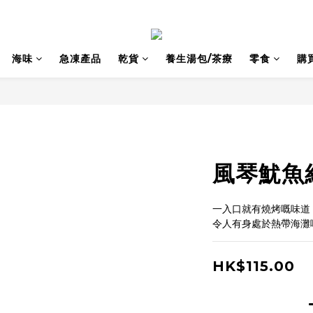
海味
急凍產品
乾貨
養生湯包/茶療
零食
購
風琴魷魚
一入口就有燒烤嘅味道
令人有身處於熱帶海灘
HK$115.00