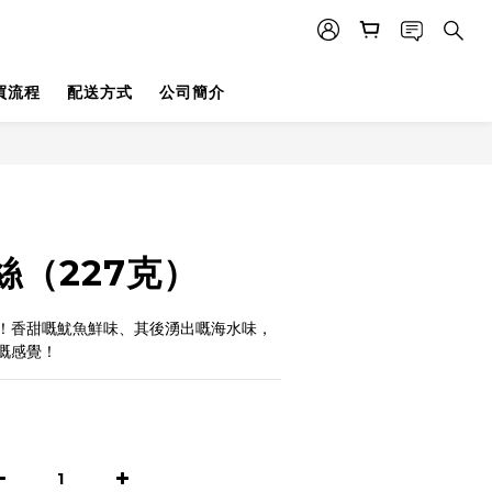
買流程
配送方式
公司簡介
絲（227克）
！香甜嘅魷魚鮮味、其後湧出嘅海水味，
嘅感覺！