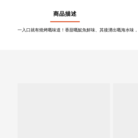
商品描述
一入口就有燒烤嘅味道！香甜嘅魷魚鮮味、其後湧出嘅海水味