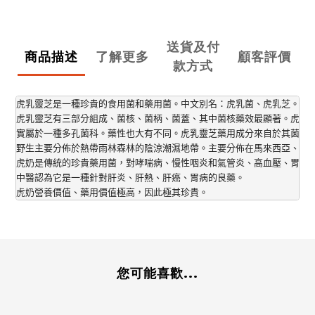
送貨及付
商品描述
了解更多
顧客評價
款方式
虎乳靈芝是一種珍貴的食用菌和藥用菌。中文別名：虎乳菌、虎乳芝。
虎乳靈芝有三部分組成、菌核、菌柄、菌蓋、其中菌核藥效最顯著。虎乳
實屬於一種多孔菌科。藥性也大有不同。虎乳靈芝藥用成分來自於其菌核
野生主要分佈於熱帶雨林森林的陰涼潮濕地帶。主要分佈在馬來西亞、東
虎奶是傳統的珍貴藥用菌，對哮喘病、慢性咽炎和氣管炎、高血壓、胃病
中醫認為它是一種針對肝炎、肝熱、肝癌、胃病的良藥。
虎奶營養價值、藥用價值極高，因此極其珍貴。
您可能喜歡...